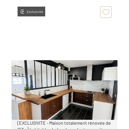
Exclusivité
MARCHEPRIME 33
2
153 m
, 6 pièces
Ref : 11256
Maison à vendre
425 000 €
Visiter le site dédié
[EXCLUSIVITE - Maison totalement rénovée de