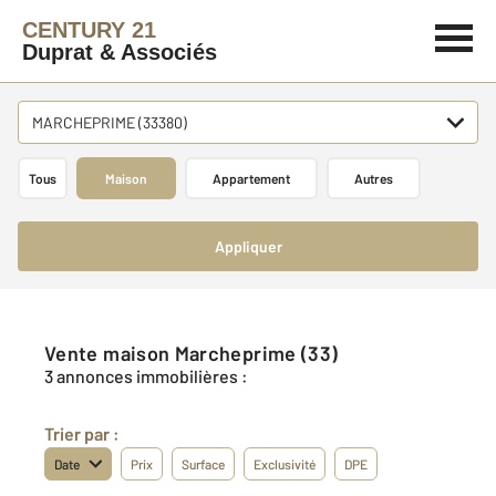
CENTURY 21
Duprat & Associés
MARCHEPRIME (33380)
Tous
Maison
Appartement
Autres
Appliquer
Vente maison Marcheprime (33)
3 annonces immobilières :
Trier par :
Date
Prix
Surface
Exclusivité
DPE