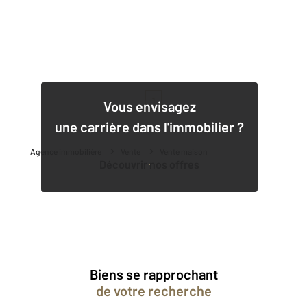
1
Vous envisagez
une carrière dans l'immobilier ?
Agence immobilière
Vente
Vente maison
Découvrir nos offres
Biens se rapprochant
de votre recherche