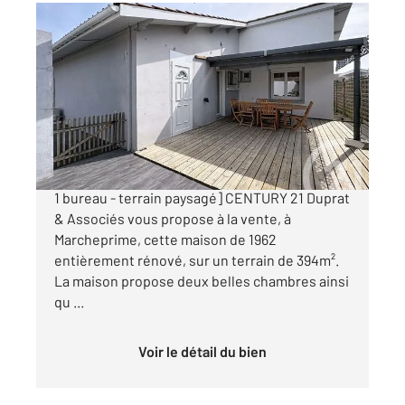
MARCHEPRIME 33
2
96,12 m
, 4 pièces
Ref : 10940
Maison à vendre
350 000 €
[Maison entièrement rénovée - 2 chambres et
1 bureau - terrain paysagé] CENTURY 21 Duprat
& Associés vous propose à la vente, à
Marcheprime, cette maison de 1962
entièrement rénové, sur un terrain de 394m².
La maison propose deux belles chambres ainsi
qu ...
Voir le détail du bien