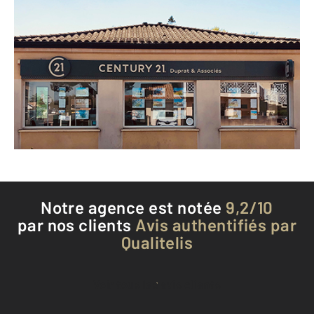
CENTURY 21 Duprat & Associés
39 C avenue de la Libération
BIGANOS - 33380
Envoyer un message
Téléphoner à l'agence
Notre agence est notée
9,2/10
par nos clients
Avis authentifiés par
Qualitelis
Voir tous les avis clients