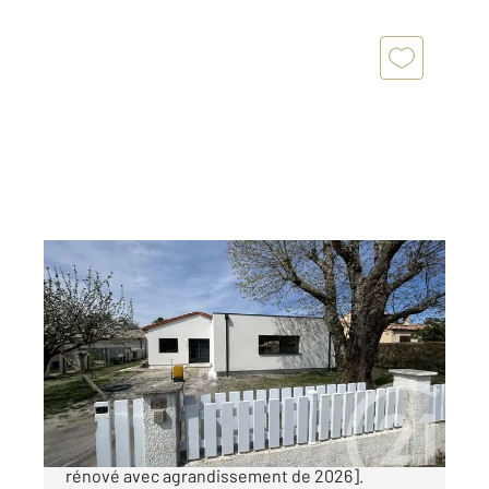
MARCHEPRIME 33
2
171,40 m
, 7 pièces
Ref : 11149
Maison à vendre
550 000 €
[Maison contemporaine - 7 pièces - totalement
rénové avec agrandissement de 2026].