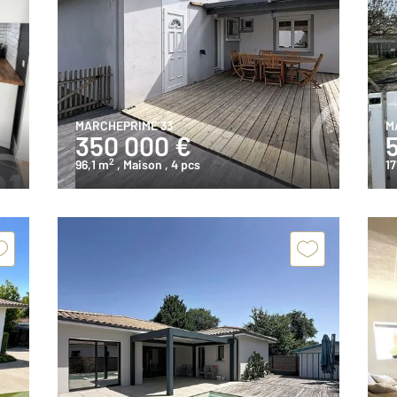
MARCHEPRIME 33
M
350 000 €
2
96,1 m
, Maison
, 4 pcs
17