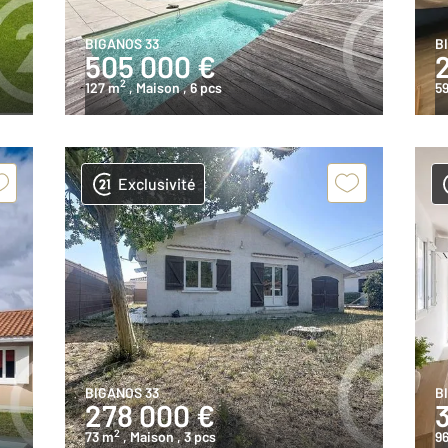
BIGANOS 33
B
505 000 €
2
127 m
, Maison
, 6 pcs
5
Exclusivité
BIGANOS 33
B
278 000 €
2
73 m
, Maison
, 3 pcs
96