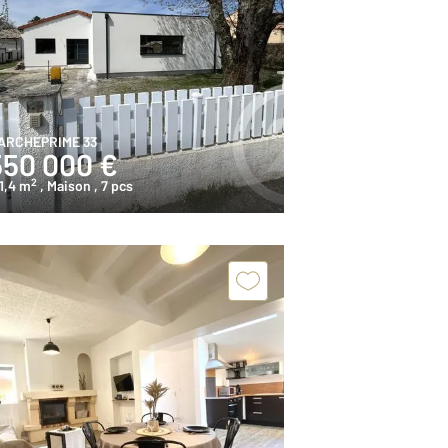
ARCHEPRIME 33
550 000 €
2
1,4 m
, Maison
, 7 pcs