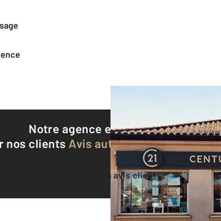
ssage
agence
Notre agence est notée
9,2/10
r nos clients
Avis authentifiés par Qualite
Voir tous les avis clients