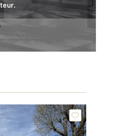
teur.
e