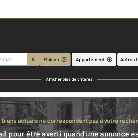
€
Maison
Appartement
Autres 
Afficher plus de critères
s biens actuels ne correspondent pas à votre reche