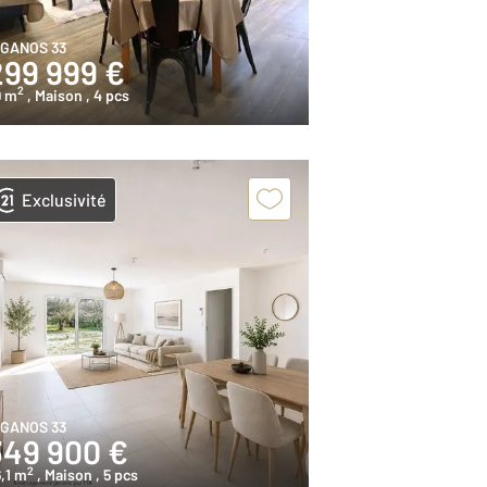
IGANOS 33
299 999 €
2
9 m
, Maison
, 4 pcs
Exclusivité
IGANOS 33
349 900 €
2
,1 m
, Maison
, 5 pcs