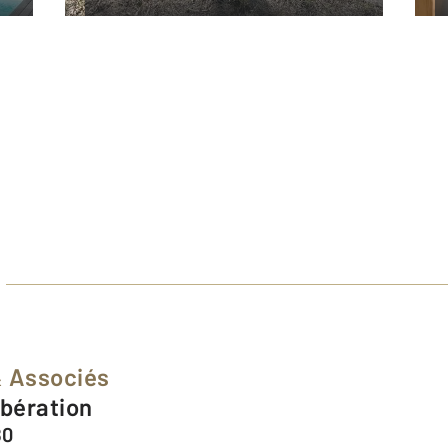
& Associés
ibération
80