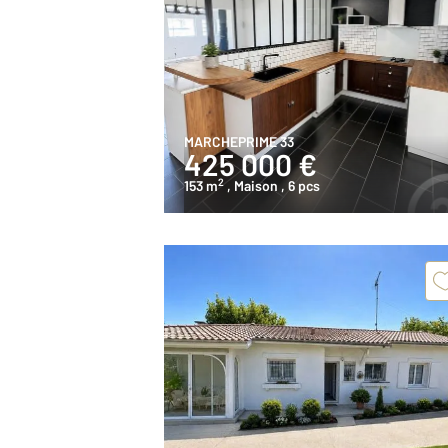
MARCHEPRIME 33
425 000 €
2
153 m
, Maison
, 6 pcs