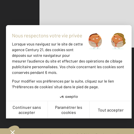
Parlons de vous, parlons biens
500 m
©
Mappy
Votre agence est notée
Achat
Location
Vente
Gestion
9,2
/
10
9,4/10