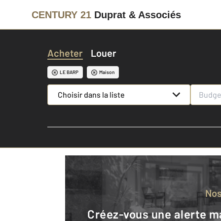
CENTURY 21
Duprat & Associés
Acheter
Louer
LE BARP
Maison
Choisir dans la liste
No
Créez-vous une alerte mail pour être averti quand une annonce est en ligne et consultez la