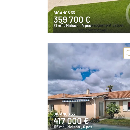
BIGANOS 33
359 700 €
2
81 m
, Maison
, 4 pcs
BIGANOS 33
417 000 €
2
115 m
, Maison
, 6 pcs