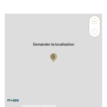
Afficher sur la carte :
+
Agence
Biens vendus
-
Demander la localisation
Vue globale
2
Surface totale : 109,7 m
2
Surface habitable : 82,3 m
2
Surface terrain : 200 m
Nombre de pièces : 4
[Voir le détail]
Équipements