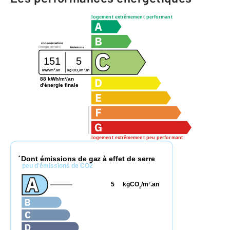
logement extrêmement performant
consommation
(énergie primaire)
émissions
151
5
2
2
kg CO
/m
.an
kWh/m
.an
2
88 kWh/m²/an
d'énergie finale
logement extrêmement peu performant
Dont émissions de gaz à effet de serre
*
peu d'émissions de CO2
5
kgCO
/m
.an
2
2