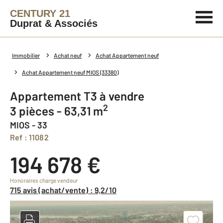
CENTURY 21
Duprat & Associés
Immobilier
Achat neuf
Achat Appartement neuf
Achat Appartement neuf MIOS (33380)
Appartement T3 à vendre
2
3 pièces - 63,31 m
MIOS - 33
Ref : 11082
194 678 €
Honoraires charge vendeur
715 avis (achat/vente) : 9,2/10