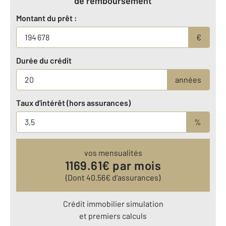
de remboursement
Montant du prêt :
€
Durée du crédit
années
Taux d'intérêt (hors assurances)
%
vos mensualités
1169.61
€ par mois
(Dont
40.56
€ d’assurances)
Crédit immobilier simulation
et premiers calculs